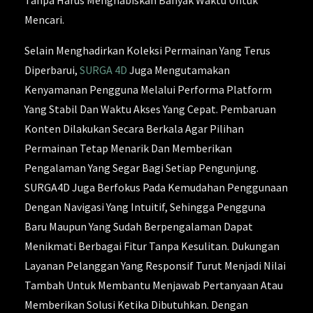
Mencari.
Selain Menghadirkan Koleksi Permainan Yang Terus
Diperbarui,
SURGA 4D
Juga Mengutamakan
Kenyamanan Pengguna Melalui Performa Platform
Yang Stabil Dan Waktu Akses Yang Cepat. Pembaruan
Konten Dilakukan Secara Berkala Agar Pilihan
Permainan Tetap Menarik Dan Memberikan
Pengalaman Yang Segar Bagi Setiap Pengunjung.
SURGA4D Juga Berfokus Pada Kemudahan Penggunaan
Dengan Navigasi Yang Intuitif, Sehingga Pengguna
Baru Maupun Yang Sudah Berpengalaman Dapat
Menikmati Berbagai Fitur Tanpa Kesulitan. Dukungan
Layanan Pelanggan Yang Responsif Turut Menjadi Nilai
Tambah Untuk Membantu Menjawab Pertanyaan Atau
Memberikan Solusi Ketika Dibutuhkan. Dengan