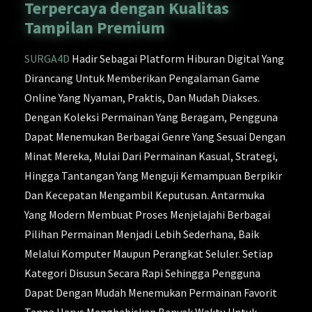
Terpercaya dengan Kualitas
Tampilan Premium
SURGA4D
Hadir Sebagai Platform Hiburan Digital Yang
Dirancang Untuk Memberikan Pengalaman Game
Online Yang Nyaman, Praktis, Dan Mudah Diakses.
Dengan Koleksi Permainan Yang Beragam, Pengguna
Dapat Menemukan Berbagai Genre Yang Sesuai Dengan
Minat Mereka, Mulai Dari Permainan Kasual, Strategi,
Hingga Tantangan Yang Menguji Kemampuan Berpikir
Dan Kecepatan Mengambil Keputusan. Antarmuka
Yang Modern Membuat Proses Menjelajahi Berbagai
Pilihan Permainan Menjadi Lebih Sederhana, Baik
Melalui Komputer Maupun Perangkat Seluler. Setiap
Kategori Disusun Secara Rapi Sehingga Pengguna
Dapat Dengan Mudah Menemukan Permainan Favorit
Tanpa Harus Menghabiskan Banyak Waktu Untuk