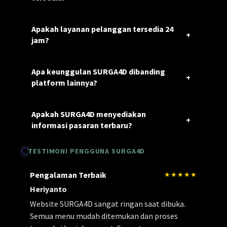
Apakah layanan pelanggan tersedia 24
jam?
Apa keunggulan SURGA4D dibanding
platform lainnya?
Apakah SURGA4D menyediakan
informasi pasaran terbaru?
TESTIMONI PENGGUNA SURGA4D
Pengalaman Terbaik
★★★★★
Heriyanto
Website SURGA4D sangat ringan saat dibuka.
Semua menu mudah ditemukan dan proses