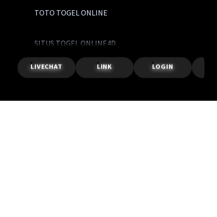
TOTO TOGEL ONLINE
SITUS TOGEL ONLINE4D
LIVECHAT
LINK
LOGIN
DA