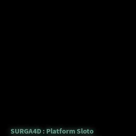
SURGA4D merupakan salah satu
platform sloto terpercaya dengan
kualitas tampilan premium , akses login
stabil , proses transaksi cepat dan
layanan pengaduan 24 jam.
Show More →
SURGA4D : Platform Sloto