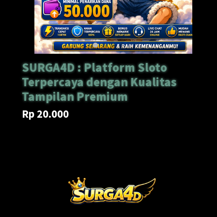
SURGA4D : Platform Sloto
Terpercaya dengan Kualitas
Tampilan Premium
Rp 20.000
Translation
Translation
Rp 35.000
missing:
missing:
en.products.general.regular_price
en.products.general.sale_price